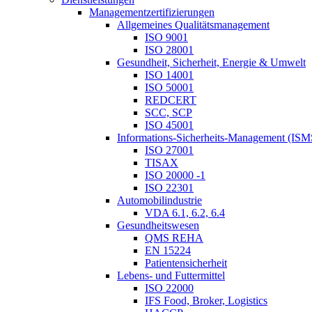
Managementzertifizierungen
Allgemeines Qualitätsmanagement
ISO 9001
ISO 28001
Gesundheit, Sicherheit, Energie & Umwelt
ISO 14001
ISO 50001
REDCERT
SCC, SCP
ISO 45001
Informations-Sicherheits-Management (ISM
ISO 27001
TISAX
ISO 20000 -1
ISO 22301
Automobilindustrie
VDA 6.1, 6.2, 6.4
Gesundheitswesen
QMS REHA
EN 15224
Patientensicherheit
Lebens- und Futtermittel
ISO 22000
IFS Food, Broker, Logistics