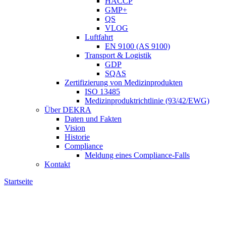
HACCP
GMP+
QS
VLOG
Luftfahrt
EN 9100 (AS 9100)
Transport & Logistik
GDP
SQAS
Zertifizierung von Medizinprodukten
ISO 13485
Medizinproduktrichtlinie (93/42/EWG)
Über DEKRA
Daten und Fakten
Vision
Historie
Compliance
Meldung eines Compliance-Falls
Kontakt
Startseite