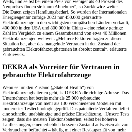
Werts, und selbst bei einem Preis von weniger als 40 Prozent des
Neupreises finden sie kaum Abnehmer“, so Zurkiewicz weiter.
Die Daten zeigen Handlungsbedarf. So wurden der Internationalen
Energieagentur zufolge 2023 nur 450.000 gebrauchte
Elektrofahrzeuge in den wichtigsten europäischen Ländern verkauft,
400.000 in den USA und 800.000 in China – eine relativ geringe
Zahl im Vergleich zu einem Gesamtbestand von etwa 40 Millionen
Elektrofahrzeugen weltweit. „Mehrere Faktoren tragen zu dieser
Situation bei, aber das mangelnde Vertrauen in den Zustand der
gebrauchten Elektrofahrzeugbatterien ist absolut zentral“, erläuterte
Zurkiewicz.
DEKRA als Vorreiter für Vertrauen in
gebrauchte Elektrofahrzeuge
Wenn es um den Zustand („State of Health“) von
Elektrofahrzeugbatterien geht, ist DEKRA die richtige Adresse. Das
Unternehmen hat bereits mehr als 25.000 gebrauchte
Elektrofahrzeuge von mehr als 130 verschiedenen Modellen mit
modernster Testtechnologie geprüft. Das patentierte Verfahren liefert
eine schnelle, unabhängige und präzise Einschätzung. „Unsere Tests
zeigen, dass die meisten Traktionsbatterien, selbst bei höheren
Laufleistungen, einen erheblich besseren Zustand aufweisen als von
Verbrauchern befürchtet – häufig mit einer Restkapazität von mehr