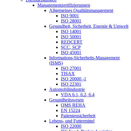
Managementzertifizierungen
Allgemeines Qualitätsmanagement
ISO 9001
ISO 28001
Gesundheit, Sicherheit, Energie & Umwelt
ISO 14001
ISO 50001
REDCERT
SCC, SCP
ISO 45001
Informations-Sicherheits-Management
(ISMS)
ISO 27001
TISAX
ISO 20000 -1
ISO 22301
Automobilindustrie
VDA 6.1, 6.2, 6.4
Gesundheitswesen
QMS REHA
EN 15224
Patientensicherheit
Lebens- und Futtermittel
ISO 22000